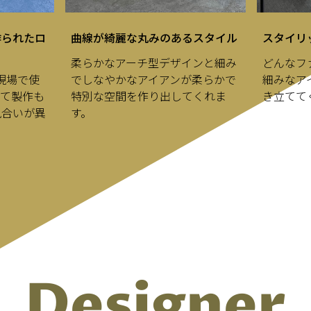
作られたロ
曲線が綺麗な丸みのあるスタイル
スタイリ
柔らかなアーチ型デザインと細み
どんなフ
現場で使
でしなやかなアイアンが柔らかで
細みなア
って製作も
特別な空間を作り出してくれま
き立てて
風合いが異
す。
Designer