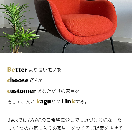
Be
tter
より良いモノをー
c
hoose
選んでー
c
ustomer
あなただけの家具を。ー
そして、人と
k
agu
とが
Lin
k
する。
Beckではお客様のご希望に少しでも近づける様な「た
った1つのお気に入りの家具」をつくるご提案をさせて